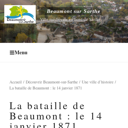
Aller
au
Beaumont sur Sarthe
Ouvrir le sous-menu
contenu
Ville médiévale en bord de Sarthe
principal
Ouvrir le sous-menu
Ouvrir le sous-menu
Menu
Ouvrir le sous-menu
Accueil
Découvrir Beaumont-sur-Sarthe
Une ville d’histoire
La bataille de Beaumont : le 14 janvier 1871
La bataille de
Beaumont : le 14
janvier 1871