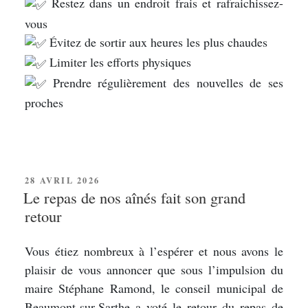
Restez dans un endroit frais et rafraichissez-
vous
Évitez de sortir aux heures les plus chaudes
Limiter les efforts physiques
Prendre régulièrement des nouvelles de ses
proches
PUBLIÉ
28 AVRIL 2026
LE
Le repas de nos aînés fait son grand
retour
Vous étiez nombreux à l’espérer et nous avons le
plaisir de vous annoncer que sous l’impulsion du
maire Stéphane Ramond, le conseil municipal de
Beaumont-sur-Sarthe a voté le retour du repas de