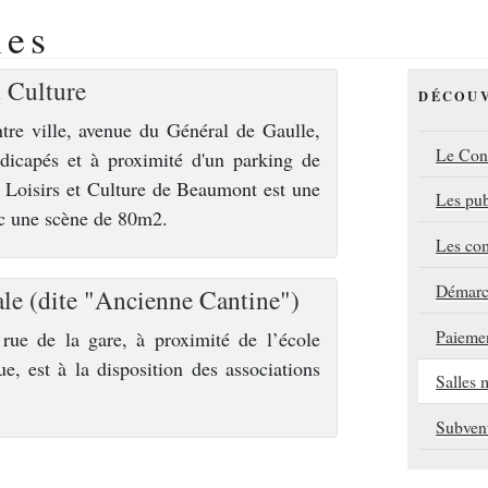
les
t Culture
DÉCOU
ntre ville, avenue du Général de Gaulle,
Le Con
dicapés et à proximité d'un parking de
e Loisirs et Culture de Beaumont est une
Les pub
c une scène de 80m2.
Les co
Démarch
le (dite "Ancienne Cantine")
Paiemen
e rue de la gare, à proximité de l’école
e, est à la disposition des associations
Salles 
Subvent