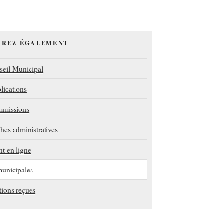
VREZ ÉGALEMENT
seil Municipal
lications
mmissions
es administratives
t en ligne
municipales
ions reçues