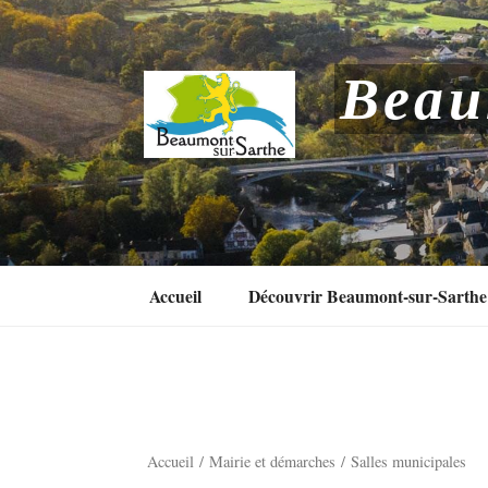
Aller
au
contenu
Beau
principal
Accueil
Découvrir Beaumont-sur-Sarthe
Accueil
Mairie et démarches
Salles municipales