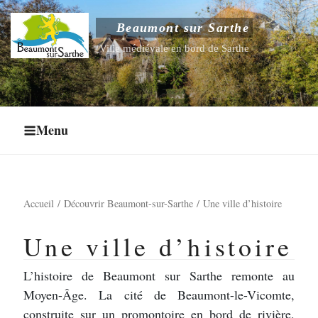
Aller
au
Beaumont sur Sarthe
Fermer le sous-menu
contenu
Ville médiévale en bord de Sarthe
principal
Menu
Accueil
Découvrir Beaumont-sur-Sarthe
Une ville d’histoire
Ouvrir le sous-menu
Une ville d’histoire
Ouvrir le sous-menu
L’histoire de Beaumont sur Sarthe remonte au
Ouvrir le sous-menu
Moyen-Âge. La cité de Beaumont-le-Vicomte,
construite sur un promontoire en bord de rivière,