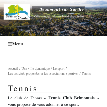
Aller
au
Beaumont sur Sarthe
Ouvrir le sous-menu
contenu
Ville médiévale en bord de Sarthe
principal
Ouvrir le sous-menu
Ouvrir le sous-menu
Menu
Ouvrir le sous-menu
Accueil
Une ville dynamique
Le sport
Les activités proposées et les associations sportives
Tennis
Tennis
Tennis Club Belmontais
Le club de Tennis «
»
vous propose de vous adonner à ce sport.