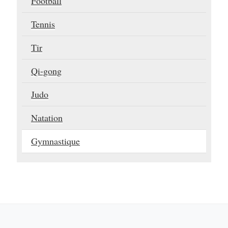
Football
Tennis
Tir
Qi-gong
Judo
Natation
Gymnastique