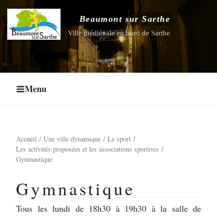
Aller
au
Beaumont sur Sarthe
Ouvrir le sous-menu
contenu
Ville médiévale en bord de Sarthe
principal
Ouvrir le sous-menu
Ouvrir le sous-menu
Menu
Ouvrir le sous-menu
Accueil
Une ville dynamique
Le sport
Les activités proposées et les associations sportives
Gymnastique
Gymnastique
Tous les lundi de 18h30 à 19h30 à la salle de