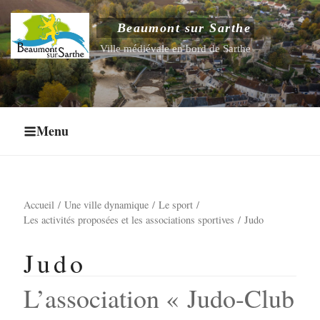
Aller
au
Beaumont sur Sarthe
Ouvrir le sous-menu
contenu
Ville médiévale en bord de Sarthe
principal
Ouvrir le sous-menu
Ouvrir le sous-menu
Menu
Ouvrir le sous-menu
Accueil
Une ville dynamique
Le sport
Les activités proposées et les associations sportives
Judo
Judo
L’association « Judo-Club