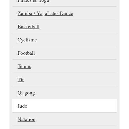
Zumba / YogaLates’Dance
Basketball
Cyclisme
Football
Tennis
Tir
Qi-gong
Judo
Natation