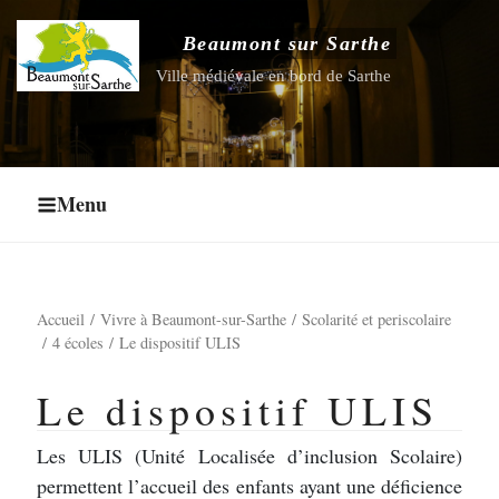
Aller
au
Beaumont sur Sarthe
Ouvrir le sous-menu
contenu
Ville médiévale en bord de Sarthe
principal
Ouvrir le sous-menu
Ouvrir le sous-menu
Menu
Ouvrir le sous-menu
Accueil
Vivre à Beaumont-sur-Sarthe
Scolarité et periscolaire
4 écoles
Le dispositif ULIS
Le dispositif ULIS
Les ULIS (Unité Localisée d’inclusion Scolaire)
permettent l’accueil des enfants ayant une déficience