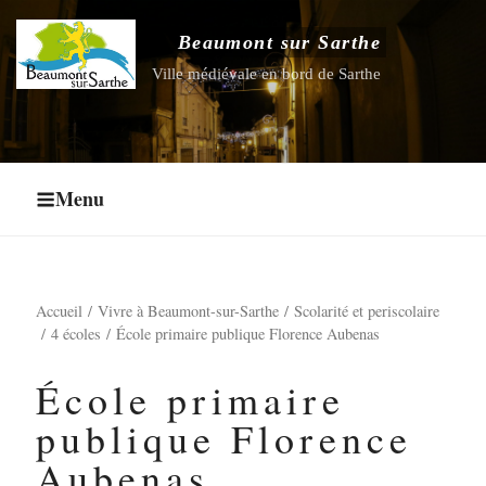
Aller
au
Beaumont sur Sarthe
Ouvrir le sous-menu
contenu
Ville médiévale en bord de Sarthe
principal
Ouvrir le sous-menu
Ouvrir le sous-menu
Menu
Ouvrir le sous-menu
Accueil
Vivre à Beaumont-sur-Sarthe
Scolarité et periscolaire
4 écoles
École primaire publique Florence Aubenas
École primaire
publique Florence
Aubenas