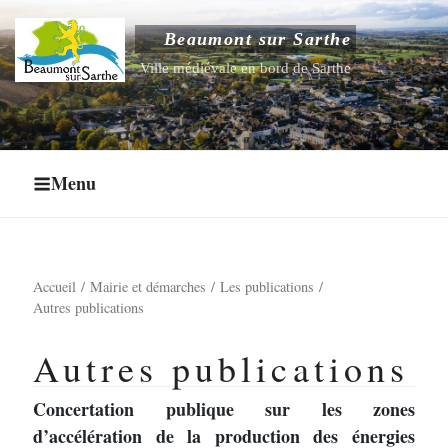
Aller
au
Beaumont sur Sarthe
Ouvrir le sous-menu
contenu
Ville médiévale en bord de Sarthe
principal
Ouvrir le sous-menu
Ouvrir le sous-menu
Menu
Ouvrir le sous-menu
Accueil
Mairie et démarches
Les publications
Autres publications
Autres publications
Concertation publique sur les zones
d’accélération de la production des énergies