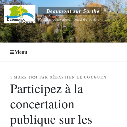
Aller
au
Beaumont sur Sarthe
Ouvrir le sous-menu
contenu
Ville médiévale en bord de Sarthe
principal
Ouvrir le sous-menu
Ouvrir le sous-menu
Menu
Ouvrir le sous-menu
PUBLIÉ
1 MARS 2024
PAR
SÉBASTIEN LE COCGUEN
LE
Participez à la
concertation
publique sur les