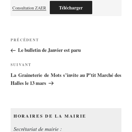
Télécharger
Consultation ZAER
Navigation
Article
PRÉCÉDENT
de
précédent
Le bulletin de Janvier est paru
l’article
Article
SUIVANT
suivant
La Graineterie de Mots s’invite au P’tit Marché des
Halles le 13 mars
HORAIRES DE LA MAIRIE
Secrétariat de mairie :