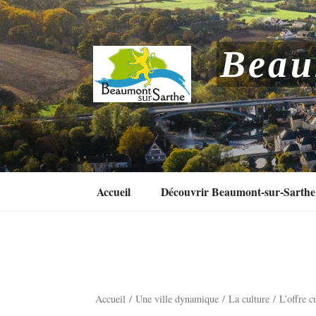
Aller
au
contenu
Beau
principal
Accueil
Découvrir Beaumont-sur-Sarthe
Accueil
Une ville dynamique
La culture
L’offre c