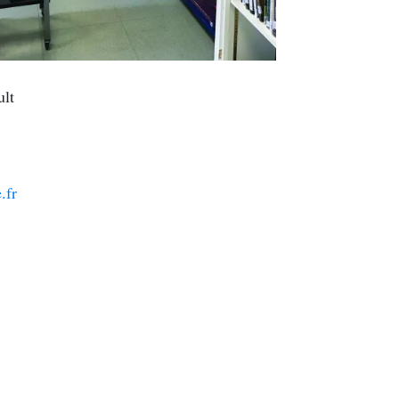
ult
.fr