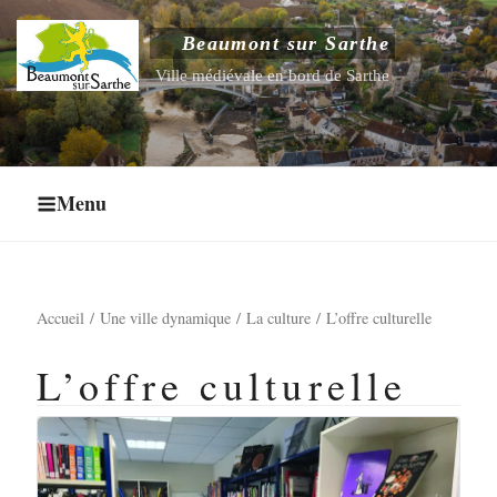
Aller
au
Beaumont sur Sarthe
Ouvrir le sous-menu
contenu
Ville médiévale en bord de Sarthe
principal
Ouvrir le sous-menu
Ouvrir le sous-menu
Menu
Ouvrir le sous-menu
Accueil
Une ville dynamique
La culture
L’offre culturelle
L’offre culturelle