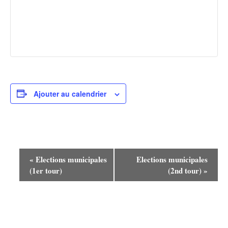
Ajouter au calendrier
N
«
Elections municipales
Elections municipales
(1er tour)
(2nd tour)
»
a
v
i