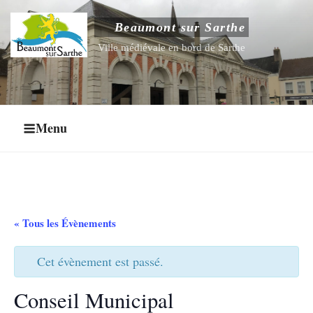
Aller
au
Beaumont sur Sarthe
Ouvrir le sous-menu
contenu
Ville médiévale en bord de Sarthe
principal
Ouvrir le sous-menu
Ouvrir le sous-menu
Menu
Ouvrir le sous-menu
« Tous les Évènements
Cet évènement est passé.
Conseil Municipal